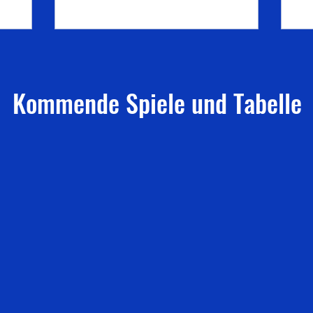
ochen
Hofmann, Mitarbeiter und Vater eines
unserer Spieler, haben tatkräftig mit
nd
angepackt. Ein Seecontainer, der künftig
Hofmann,
zur Lagerung verschiedener Materialien
erstellt
dienen soll, stellte den Verein vor eine
 der
Herausforderung: Aufgrund ungün
Kommende Spiele und Tabelle