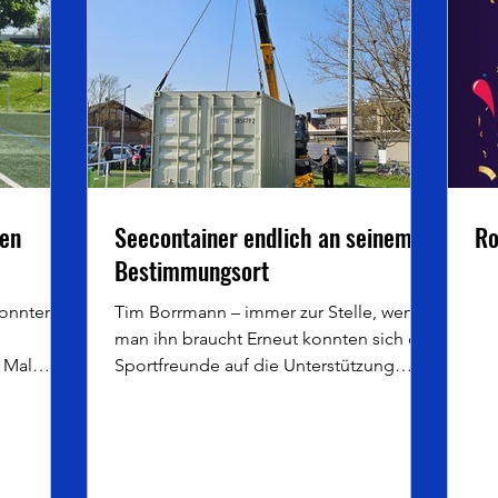
nen
Seecontainer endlich an seinem
Ro
Bestimmungsort
konnten
Tim Borrmann – immer zur Stelle, wenn
man ihn braucht Erneut konnten sich die
 Mal
Sportfreunde auf die Unterstützung
len neben
engagierter Mitglieder und lokaler
auch noch
Partner verlassen. Tim Borrmann, Inhaber
ben sowie
der Zimmerei und Dachdeckerei
er. Das
Borrmann aus Dexheim, sowie Jerry