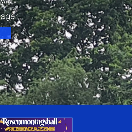
mitt
ager