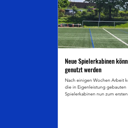
Neue Spielerkabinen kön
genutzt werden
Nach einigen Wochen Arbeit 
die in Eigenleistung gebauten
Spielerkabinen nun zum ersten
genutzt werden. Natürlich feh
den fest eingebauten Bänken 
der Anstrich in den Vereinsfar
Wappen und Heim/Gast-Schild