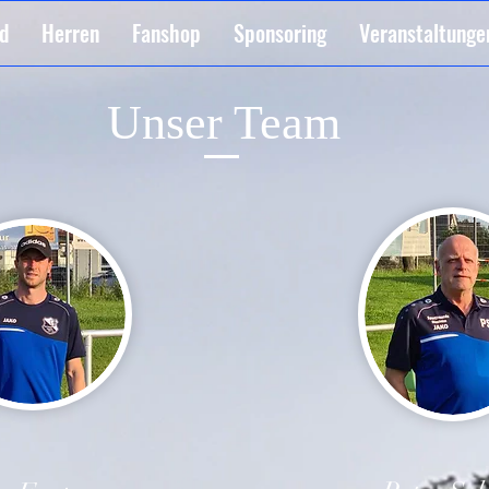
d
Herren
Fanshop
Sponsoring
Veranstaltunge
Unser Team