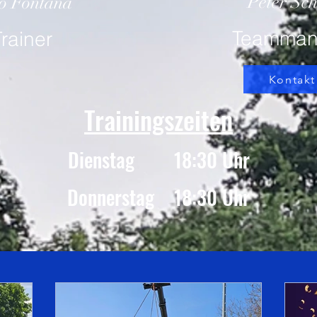
Peter Sch
o Fontana
Teamman
rainer
Kontakt
Trainingszeiten
Dienstag 18:30 Uhr
Donnerstag 18:30 Uhr