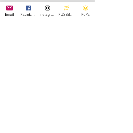
Email
Facebook
Instagram
FUSSBALL.DE
FuPa
Werde Teil der Sportfreunde
Als Sponsor/-in oder Spieler/-in.
Kontaktiere uns
Impressum
Datenschutz
© 2021 Verein der Sportfreunde