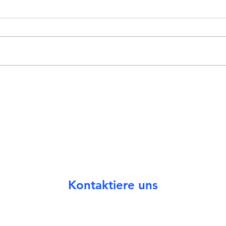
Rosen
Seecontainer endlich an seinem
Bestimmungsort
Werde Teil der Sportfreunde
Als Sponsor/-in oder Spieler/-in.
Kontaktiere uns
© 2021 Verein der Sportfreunde Dienheim 1927 e.V.