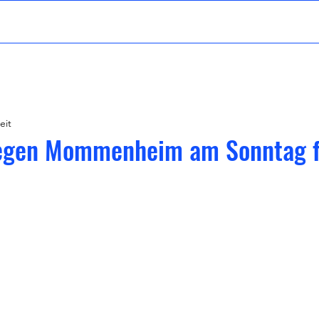
d
Herren
Fanshop
Sponsoring
Veranstaltunge
eit
gegen Mommenheim am Sonntag f